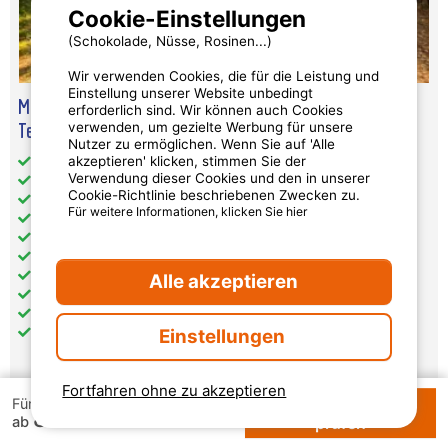
Cookie-Einstellungen
(Schokolade, Nüsse, Rosinen...)
Wir verwenden Cookies, die für die Leistung und
Einstellung unserer Website unbedingt
Mobilheim Confort 26M² 2 Zimmer - Halbüberdachte
erforderlich sind. Wir können auch Cookies
Terrasse + Tv
verwenden, um gezielte Werbung für unsere
Nutzer zu ermöglichen. Wenn Sie auf 'Alle
akzeptieren' klicken, stimmen Sie der
Gesamt-Wohnfläche (in m²): 26
Verwendung dieser Cookies und den in unserer
Barrierefreier Zugang: nein
Cookie-Richtlinie beschriebenen Zwecken zu.
Haustiere: akzeptiert
Für weitere Informationen, klicken Sie hier
getrennte Schlafzimmer: 2
Küche: 1
Badezimmer: 1
WC: 1
Alle akzeptieren
Heizung
Fernseher
Einstellungen
Terrasse: 1
Fortfahren ohne zu akzeptieren
Verfügbarkeiten
345 €
Für 1 Woche
84 €
ab
prüfen
pro Woche