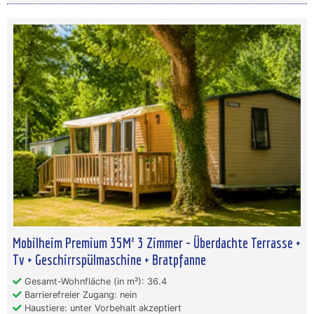
Mobilheim Premium 35M² 3 Zimmer - Überdachte Terrasse +
Tv + Geschirrspülmaschine + Bratpfanne
Gesamt-Wohnfläche (in m²): 36.4
Barrierefreier Zugang: nein
Haustiere: unter Vorbehalt akzeptiert