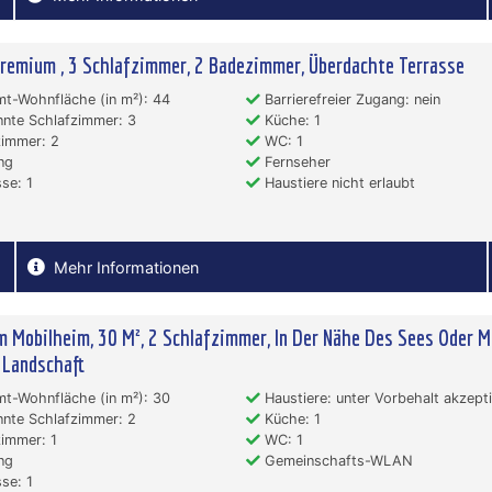
remium , 3 Schlafzimmer, 2 Badezimmer, Überdachte Terrasse
t-Wohnfläche (in m²): 44
Barrierefreier Zugang: nein
nte Schlafzimmer: 3
Küche: 1
immer: 2
WC: 1
ng
Fernseher
se: 1
Haustiere nicht erlaubt
Mehr Informationen
 Mobilheim, 30 M², 2 Schlafzimmer, In Der Nähe Des Sees Oder Mi
 Landschaft
t-Wohnfläche (in m²): 30
Haustiere: unter Vorbehalt akzepti
nte Schlafzimmer: 2
Küche: 1
immer: 1
WC: 1
ng
Gemeinschafts-WLAN
se: 1