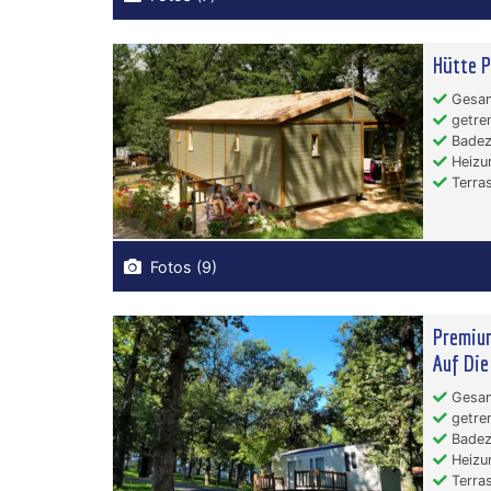
Hütte P
Gesam
getren
Badez
Heizu
Terras
Fotos (9)
Premium
Auf Die
Gesam
getren
Badez
Heizu
Terras