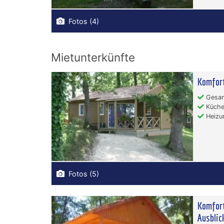
Fotos (4)
Mietunterkünfte
Komfort
Gesam
Küche
Heizu
Fotos (5)
Komfort
Ausblic