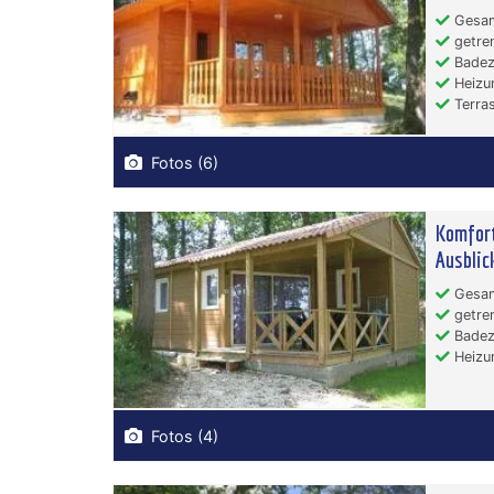
Gesam
getren
Badez
Heizu
Terras
Fotos (6)
Komfort
Ausblic
Gesam
getren
Badez
Heizu
Fotos (4)