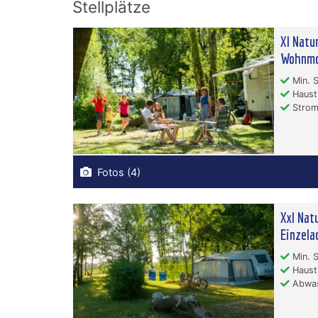
Stellplätze
Xl Natu
Wohnmo
Min. S
Hausti
Stro
Fotos (4)
Xxl Nat
Einzela
Min. S
Hausti
Abwas