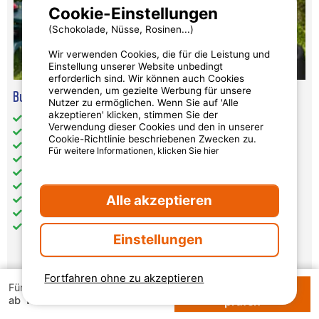
Cookie-Einstellungen
(Schokolade, Nüsse, Rosinen...)
Wir verwenden Cookies, die für die Leistung und
Einstellung unserer Website unbedingt
erforderlich sind. Wir können auch Cookies
verwenden, um gezielte Werbung für unsere
Bungalow Aus Halbzelt - 2 Schlafzimmer
Nutzer zu ermöglichen. Wenn Sie auf 'Alle
akzeptieren' klicken, stimmen Sie der
Gesamt-Wohnfläche (in m²): 20
Verwendung dieser Cookies und den in unserer
Barrierefreier Zugang: nein
Cookie-Richtlinie beschriebenen Zwecken zu.
getrennte Schlafzimmer: 2
Für weitere Informationen, klicken Sie hier
weitere Schlafgelegenheiten: 0
Küche: 1
Heizung
Alle akzeptieren
Gemeinschafts-WLAN
Haustiere nicht erlaubt
Keine Sanitäranlagen (weder WC, noch Bad)
Einstellungen
Fortfahren ohne zu akzeptieren
Verfügbarkeiten
Für 1 Woche
112 €
Verfügbarkeiten und Preise
ab
prüfen