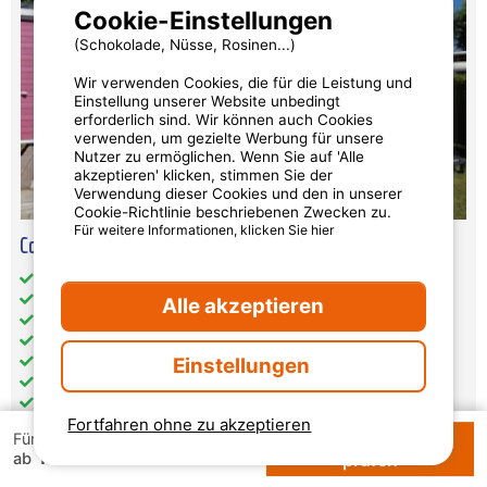
Cookie-Einstellungen
(Schokolade, Nüsse, Rosinen...)
Wir verwenden Cookies, die für die Leistung und
Einstellung unserer Website unbedingt
erforderlich sind. Wir können auch Cookies
verwenden, um gezielte Werbung für unsere
Nutzer zu ermöglichen. Wenn Sie auf 'Alle
akzeptieren' klicken, stimmen Sie der
Verwendung dieser Cookies und den in unserer
Cookie-Richtlinie beschriebenen Zwecken zu.
Für weitere Informationen, klicken Sie hier
Cottage Les Fauvettes ***(2 Zimmer)
Gesamt-Wohnfläche (in m²): 28
Haustiere: unter Vorbehalt akzeptiert
Alle akzeptieren
getrennte Schlafzimmer: 2
Küche: 1
Einstellungen
Badezimmer: 1
WC: 1
Heizung
Fortfahren ohne zu akzeptieren
Fernseher
Verfügbarkeiten
Für 1 Woche
Gemeinschafts-WLAN
154 €
ab
prüfen
Terrasse: 1