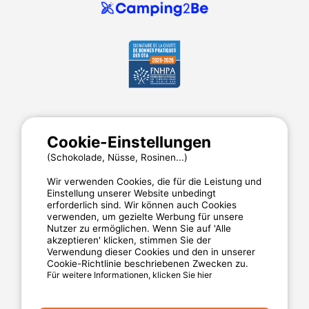
MyCamping.com
Cookie-Einstellungen
Impressum
Allgemeine Nutzungsbedingungen
(Schokolade, Nüsse, Rosinen...)
Cookies
Wir verwenden Cookies, die für die Leistung und
Datenschutzerklärung
Einstellung unserer Website unbedingt
erforderlich sind. Wir können auch Cookies
verwenden, um gezielte Werbung für unsere
Nutzer zu ermöglichen. Wenn Sie auf 'Alle
MyCamping.com steht für
akzeptieren' klicken, stimmen Sie der
Verwendung dieser Cookies und den in unserer
Eine 100% sichere Zahlungsabwicklung
Cookie-Richtlinie beschriebenen Zwecken zu.
Für weitere Informationen, klicken Sie hier
Engagierten Kundenservice
Die besten Campingplätze