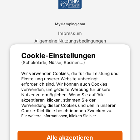
MyCamping.com
Impressum
Allgemeine Nutzungsbedingungen
Cookies
Cookie-Einstellungen
Datenschutzerklärung
(Schokolade, Nüsse, Rosinen...)
Wir verwenden Cookies, die für die Leistung und
MyCamping.com steht für
Einstellung unserer Website unbedingt
erforderlich sind. Wir können auch Cookies
Eine 100% sichere Zahlungsabwicklung
verwenden, um gezielte Werbung für unsere
Nutzer zu ermöglichen. Wenn Sie auf 'Alle
Engagierten Kundenservice
akzeptieren' klicken, stimmen Sie der
Die besten Campingplätze
Verwendung dieser Cookies und den in unserer
Cookie-Richtlinie beschriebenen Zwecken zu.
Verlässliche Kundenbewertungen
Für weitere Informationen, klicken Sie hier
Günstige Angebote
Alle akzeptieren
Sichere Zahlungsabwicklung