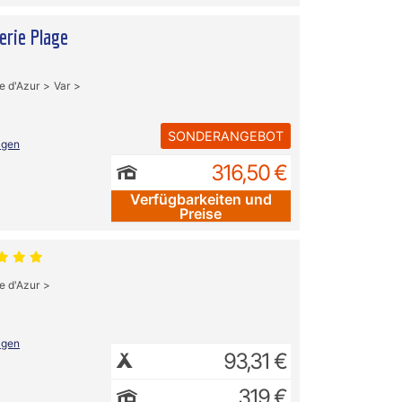
erie Plage
e d'Azur
Var
SONDERANGEBOT
igen
316,50 €
Verfügbarkeiten und
Preise
e d'Azur
igen
93,31 €
319 €