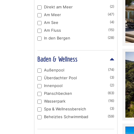
Direkt am Meer
(2)
Am Meer
(47)
Am See
(4)
Am Fluss
(15)
In den Bergen
(28)
Baden & Wellness
Außenpool
(74)
Überdachter Pool
(3)
Innenpool
(2)
Planschbecken
(63)
Wasserpark
(16)
Spa & Wellnessbereich
(3)
Beheiztes Schwimmbad
(59)