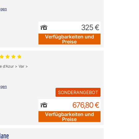
igen
325 €
Verfügbarkeiten und
Preise
e d'Azur
Var
igen
SONDERANGEBOT
676,80 €
Verfügbarkeiten und
Preise
lane