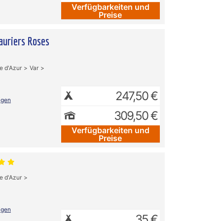
Verfügbarkeiten und
Preise
uriers Roses
e d'Azur
Var
247,50 €
igen
309,50 €
Verfügbarkeiten und
Preise
e d'Azur
igen
35 €