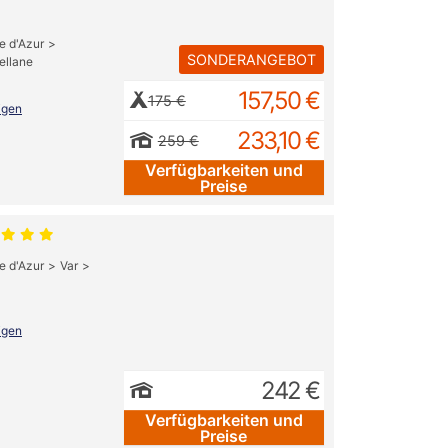
e d'Azur
SONDERANGEBOT
ellane
157,50 €
175 €
igen
233,10 €
259 €
Verfügbarkeiten und
Preise
e d'Azur
Var
igen
242 €
Verfügbarkeiten und
Preise