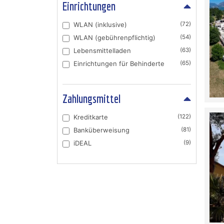
Einrichtungen
WLAN (inklusive)
(72)
WLAN (gebührenpflichtig)
(54)
Lebensmittelladen
(63)
Einrichtungen für Behinderte
(65)
Zahlungsmittel
Kreditkarte
(122)
Banküberweisung
(81)
iDEAL
(9)