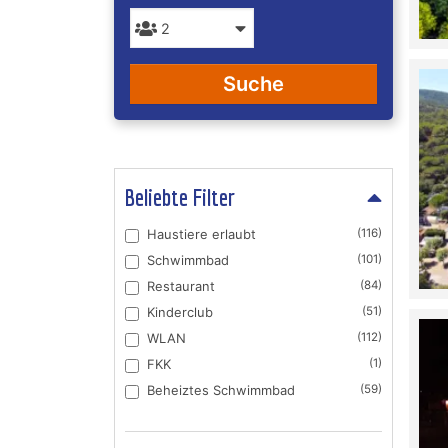
Suche
Beliebte Filter
Haustiere erlaubt
(116)
Schwimmbad
(101)
Restaurant
(84)
Kinderclub
(51)
WLAN
(112)
FKK
(1)
Beheiztes Schwimmbad
(59)