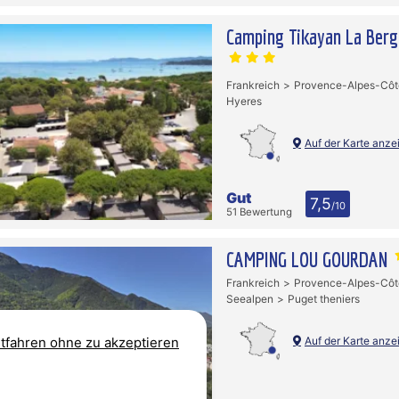
Camping Tikayan La Berg
Frankreich
Provence-Alpes-Côt
Hyeres
Auf der Karte anze
Gut
7,5
/10
51 Bewertung
CAMPING LOU GOURDAN
Frankreich
Provence-Alpes-Côt
Seealpen
Puget theniers
Auf der Karte anze
tfahren ohne zu akzeptieren