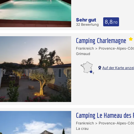
Sehr gut
8,8
/10
32 Bewertung
Camping Charlemagne
Frankreich
Provence-Alpes-Côt
Grimaud
Auf der Karte anze
Camping Le Hameau des 
Frankreich
Provence-Alpes-Côt
La crau