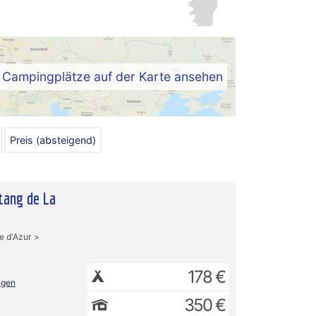
Campingplätze auf der Karte ansehen
Preis (absteigend)
tang de La
e d'Azur
178 €
igen
350 €