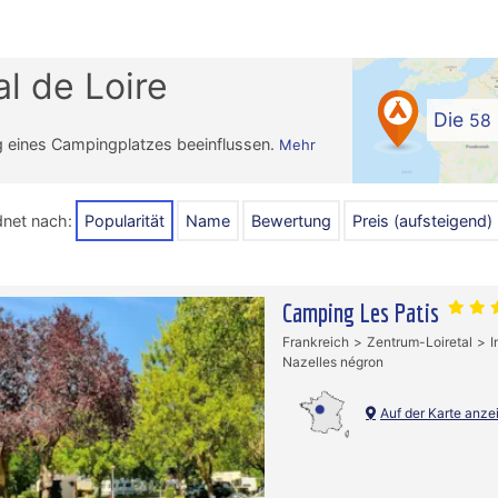
l de Loire
Die
58
g eines Campingplatzes beeinflussen.
Mehr
;
dnet nach:
Popularität
Name
Bewertung
Preis (aufsteigend)
Camping Les Patis
Frankreich
Zentrum-Loiretal
I
Nazelles négron
Auf der Karte anze