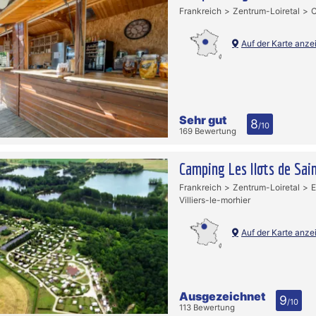
Frankreich
Zentrum-Loiretal
C
Auf der Karte anze
Sehr gut
8
/10
169 Bewertung
Camping Les Ilots de Sai
Frankreich
Zentrum-Loiretal
E
Villiers-le-morhier
Auf der Karte anze
Ausgezeichnet
9
/10
113 Bewertung