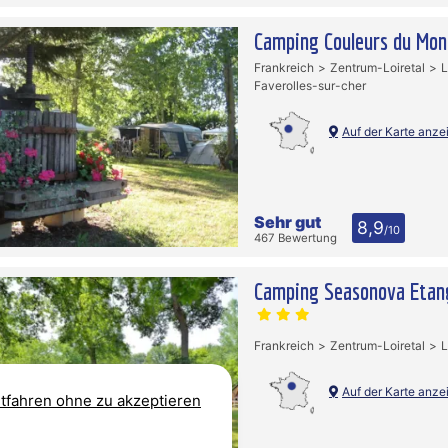
Camping Couleurs du Mo
Frankreich
Zentrum-Loiretal
L
Faverolles-sur-cher
Auf der Karte anze
Sehr gut
8,9
/10
467 Bewertung
Camping Seasonova Etang
Frankreich
Zentrum-Loiretal
L
Auf der Karte anze
tfahren ohne zu akzeptieren