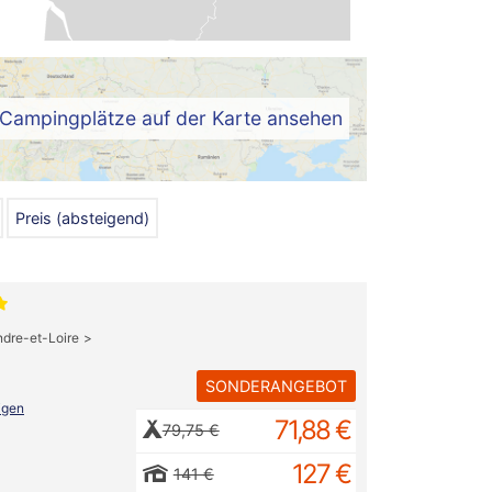
Campingplätze auf der Karte ansehen
Preis (absteigend)
ndre-et-Loire
SONDERANGEBOT
igen
71,88 €
79,75 €
127 €
141 €