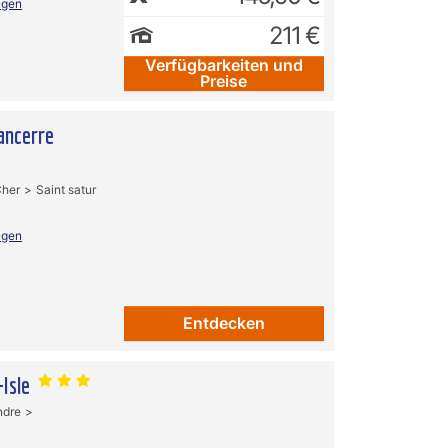
igen
211 €
Verfügbarkeiten und
Preise
ancerre
her
Saint satur
igen
Entdecken
-Isle
ndre