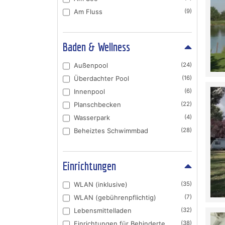
Am Fluss
(9)
Baden & Wellness
Außenpool
(24)
Überdachter Pool
(16)
Innenpool
(6)
Planschbecken
(22)
Wasserpark
(4)
Beheiztes Schwimmbad
(28)
Einrichtungen
WLAN (inklusive)
(35)
WLAN (gebührenpflichtig)
(7)
Lebensmittelladen
(32)
Einrichtungen für Behinderte
(38)