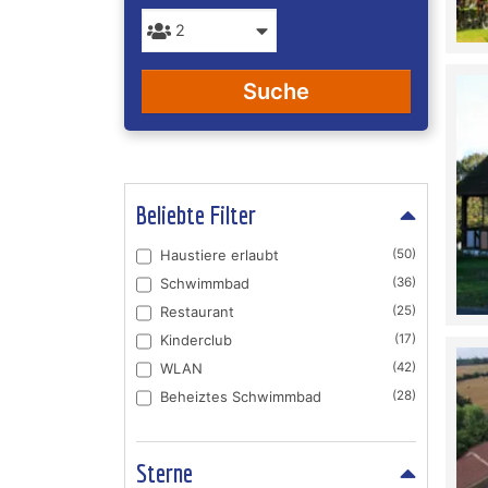
Suche
Beliebte Filter
Haustiere erlaubt
(50)
Schwimmbad
(36)
Restaurant
(25)
Kinderclub
(17)
WLAN
(42)
Beheiztes Schwimmbad
(28)
Sterne