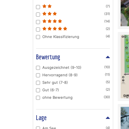
(7)
(31)
(14)
(2)
Ohne Klassifizierung
(4)
Bewertung
Ausgezeichnet (9-10)
(10)
Hervorragend (8-9)
(11)
Sehr gut (7-8)
(5)
Gut (6-7)
(2)
ohne Bewertung
(30)
Lage
Am See
(4)