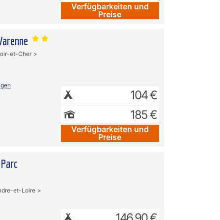
Verfügbarkeiten und
Preise
 Varenne
oir-et-Cher
igen
104 €
185 €
Verfügbarkeiten und
Preise
 Parc
ndre-et-Loire
146,90 €