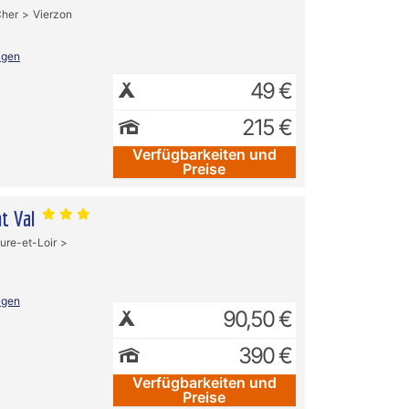
her
Vierzon
igen
49 €
215 €
Verfügbarkeiten und
Preise
nt Val
ure-et-Loir
igen
90,50 €
390 €
Verfügbarkeiten und
Preise