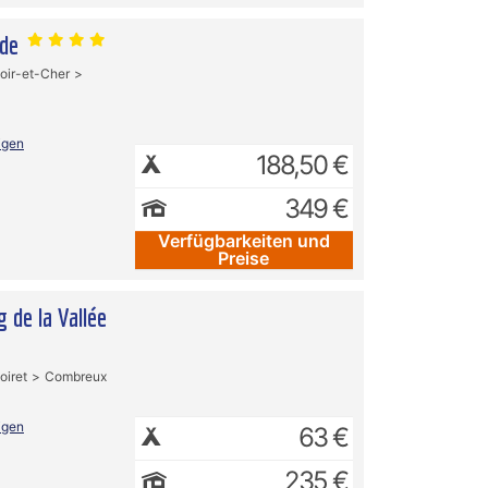
nde
oir-et-Cher
igen
188,50 €
349 €
Verfügbarkeiten und
Preise
 de la Vallée
oiret
Combreux
igen
63 €
235 €