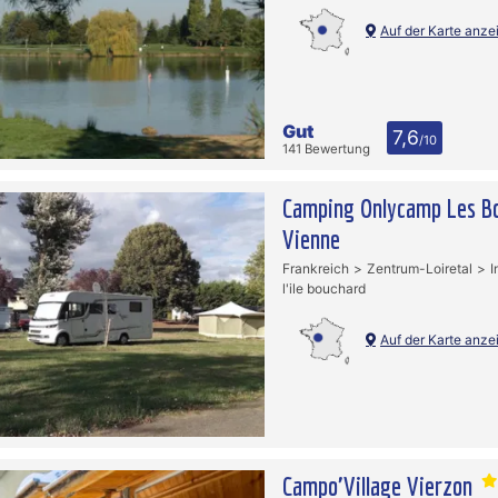
Auf der Karte anze
Gut
7,6
/10
141 Bewertung
Camping Onlycamp Les B
Vienne
Frankreich
Zentrum-Loiretal
I
l'ile bouchard
Auf der Karte anze
Campo'Village Vierzon