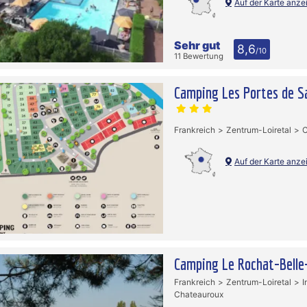
Auf der Karte anze
Sehr gut
8,6
/10
11 Bewertung
Camping Les Portes de S
Frankreich
Zentrum-Loiretal
C
Auf der Karte anze
Camping Le Rochat-Belle
Frankreich
Zentrum-Loiretal
I
Chateauroux