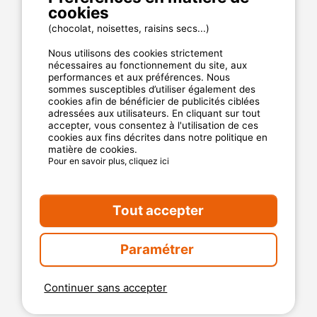
cookies
Cookies
Charte de confidentialité
(chocolat, noisettes, raisins secs...)
Nous utilisons des cookies strictement
nécessaires au fonctionnement du site, aux
La garantie MyCamping.com
performances et aux préférences. Nous
sommes susceptibles d’utiliser également des
Un paiement 100% sécurisé
cookies afin de bénéficier de publicités ciblées
adressées aux utilisateurs. En cliquant sur tout
Un service client disponible et dédié
accepter, vous consentez à l'utilisation de ces
cookies aux fins décrites dans notre politique en
Les meilleurs établissements référencés
matière de cookies.
Des avis clients authentiques
Pour en savoir plus, cliquez ici
Les offres aux meilleur prix
Tout accepter
Paramétrer
Continuer sans accepter
2026 Mycamping. All rights reserved. All media and pictures
are property of their respective owners.