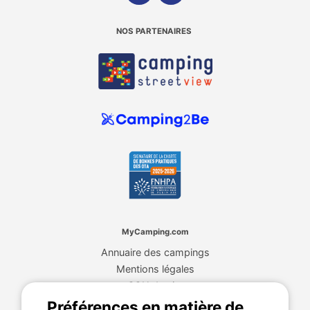
NOS PARTENAIRES
MyCamping.com
Annuaire des campings
Mentions légales
CGU du site
Plan de site
Préférences en matière de