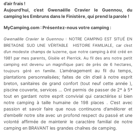
d’air frais !
Aujourd’hui, c’est Gwenaëlle Cravier le Guennou, du
camping les Embruns dans le Finistère, qui prend la parole !
MyCamping.com : Présentez-nous votre camping :
Gwenaëlle Cravier le Guennou
: NOTRE CAMPING EST SITUÉ EN
BRETAGNE SUD
UNE VÉRITABLE HISTOIRE FAMILIALE, car c’est
d’un modeste champs de luzerne, que notre camping à été créé en
1981 par mes parents, Gisèle et Pierrick.
Au fil des ans notre petit
camping est devenu un magnifique parc de près de 6 hectares,
L’aménagement au fil du temps,
toujours géré en famille.
plantations personnalisées; faites de clin d’œil à notre esprit
breton, sanitaires de grand confort (tout neuf cette année ),
piscine couverte, services ... Ont permis de passer de 2* à 5*
tout en gardant notre esprit convivial qui caractérise si bien
notre camping à taille humaine de 198 places . C’est avec
passion et savoir faire que nous continuons d’améliorer et
d’embellir notre site avec un profond respect du passé et une
volonté affirmée de maintenir le caractère familial de notre
camping en BRAVANT les grandes chaînes de camping.