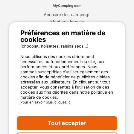
MyCamping.com
Annuaire des campings
Mentions légales
CGU du site
Préférences en matière de
Plan de site
cookies
Cookies
(chocolat, noisettes, raisins secs...)
Charte de confidentialité
Nous utilisons des cookies strictement
nécessaires au fonctionnement du site, aux
performances et aux préférences. Nous
La garantie MyCamping.com
sommes susceptibles d’utiliser également des
cookies afin de bénéficier de publicités ciblées
Un paiement 100% sécurisé
adressées aux utilisateurs. En cliquant sur tout
accepter, vous consentez à l'utilisation de ces
Un service client disponible et dédié
cookies aux fins décrites dans notre politique en
matière de cookies.
Les meilleurs établissements référencés
Pour en savoir plus, cliquez ici
Des avis clients authentiques
Les offres aux meilleur prix
Tout accepter