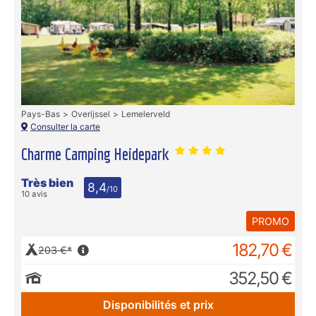
Pays-Bas
Overijssel
Lemelerveld
Consulter la carte
Charme Camping Heidepark
Très bien
8,4
/10
10 avis
PROMO
182,70 €
203 €*
352,50 €
Disponibilités et prix