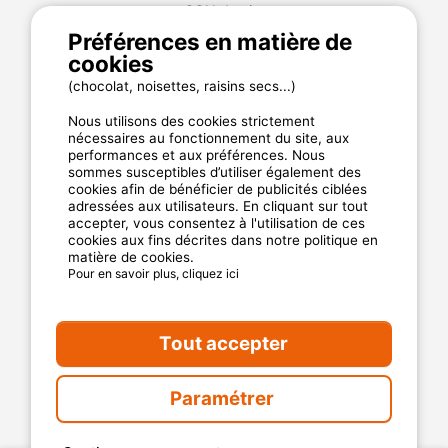
CGU du site
Plan de site
Préférences en matière de
cookies
Cookies
Charte de confidentialité
(chocolat, noisettes, raisins secs...)
Nous utilisons des cookies strictement
nécessaires au fonctionnement du site, aux
La garantie MyCamping.com
performances et aux préférences. Nous
sommes susceptibles d’utiliser également des
Un paiement 100% sécurisé
cookies afin de bénéficier de publicités ciblées
adressées aux utilisateurs. En cliquant sur tout
Un service client disponible et dédié
accepter, vous consentez à l'utilisation de ces
cookies aux fins décrites dans notre politique en
Les meilleurs établissements référencés
matière de cookies.
Des avis clients authentiques
Pour en savoir plus, cliquez ici
Les offres aux meilleur prix
Tout accepter
Paramétrer