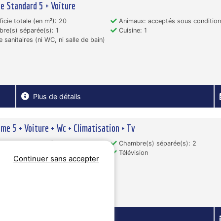
e Standard 5 + Voiture
icie totale (en m²): 20
Animaux: acceptés sous conditio
e(s) séparée(s): 1
Cuisine: 1
 sanitaires (ni WC, ni salle de bain)
Plus de détails
me 5 + Voiture + Wc + Climatisation + Tv
icie totale (en m²): 21
Chambre(s) séparée(s): 2
isation
Télévision
Continuer sans accepter
ux non acceptés
Plus de détails