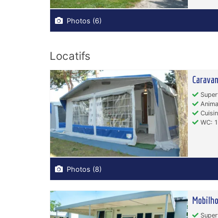
Photos (6)
Locatifs
Caravan
Superf
Animau
Cuisin
WC: 1
Photos (8)
Mobilho
Superf