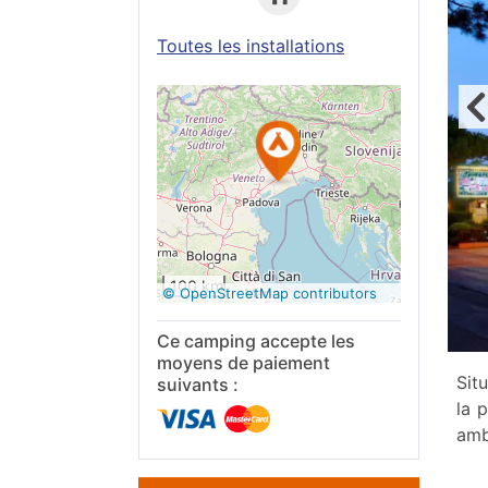
Toutes les installations
Voir sur
Google
Maps
100 km
© OpenStreetMap contributors
Ce camping accepte les
moyens de paiement
Sit
suivants :
la 
amb