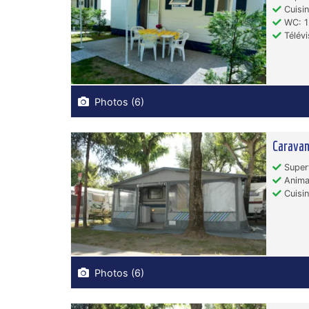
Cuisin
WC: 1
Télévi
Photos (6)
Caravan
Superf
Animau
Cuisin
Photos (6)