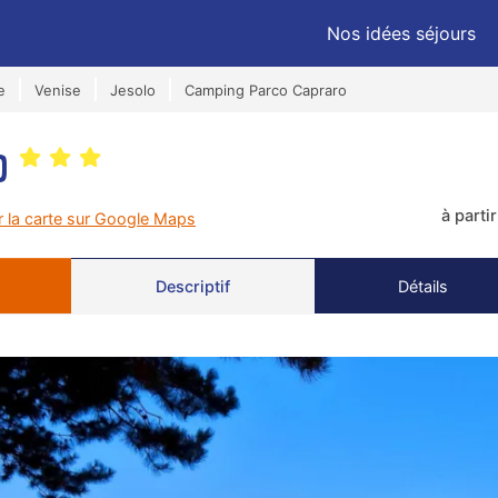
Nos idées séjours
e
Venise
Jesolo
Camping Parco Capraro
ro
à parti
r la carte sur Google Maps
Descriptif
Détails