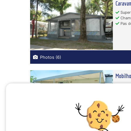
Caravan
Superf
Chambr
Pas de
Photos (6)
Mobilho
Superf
Climat
Anima
Photos (6)