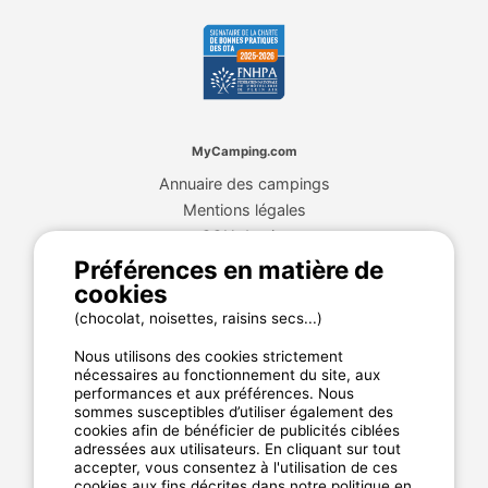
MyCamping.com
Annuaire des campings
Mentions légales
CGU du site
Plan de site
Préférences en matière de
Cookies
cookies
Charte de confidentialité
(chocolat, noisettes, raisins secs...)
Nous utilisons des cookies strictement
nécessaires au fonctionnement du site, aux
La garantie MyCamping.com
performances et aux préférences. Nous
sommes susceptibles d’utiliser également des
Un paiement 100% sécurisé
cookies afin de bénéficier de publicités ciblées
adressées aux utilisateurs. En cliquant sur tout
Un service client disponible et dédié
accepter, vous consentez à l'utilisation de ces
Les meilleurs établissements référencés
cookies aux fins décrites dans notre politique en