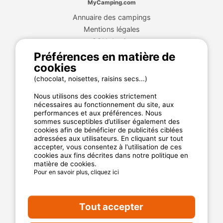
MyCamping.com
Annuaire des campings
Mentions légales
CGU du site
Plan de site
Préférences en matière de
cookies
Cookies
Charte de confidentialité
(chocolat, noisettes, raisins secs...)
Nous utilisons des cookies strictement
nécessaires au fonctionnement du site, aux
La garantie MyCamping.com
performances et aux préférences. Nous
sommes susceptibles d’utiliser également des
Un paiement 100% sécurisé
cookies afin de bénéficier de publicités ciblées
adressées aux utilisateurs. En cliquant sur tout
Un service client disponible et dédié
accepter, vous consentez à l'utilisation de ces
cookies aux fins décrites dans notre politique en
Les meilleurs établissements référencés
matière de cookies.
Des avis clients authentiques
Pour en savoir plus, cliquez ici
Les offres aux meilleur prix
Tout accepter