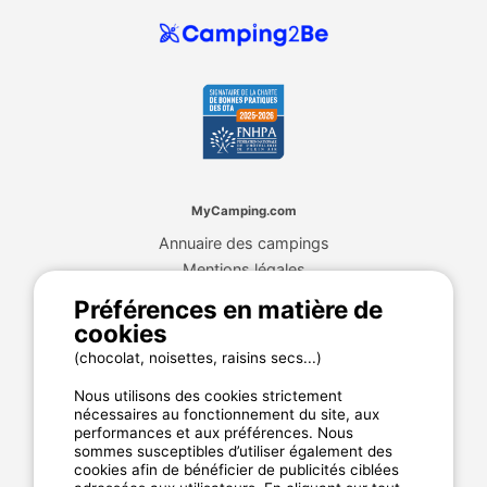
MyCamping.com
Annuaire des campings
Mentions légales
CGU du site
Préférences en matière de
Plan de site
cookies
Cookies
(chocolat, noisettes, raisins secs...)
Charte de confidentialité
Nous utilisons des cookies strictement
nécessaires au fonctionnement du site, aux
performances et aux préférences. Nous
La garantie MyCamping.com
sommes susceptibles d’utiliser également des
cookies afin de bénéficier de publicités ciblées
Un paiement 100% sécurisé