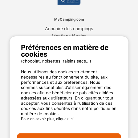
MyCamping.com
Annuaire des campings
Mentions légales
CGU du site
Préférences en matière de
Plan de site
cookies
Cookies
(chocolat, noisettes, raisins secs...)
Charte de confidentialité
Nous utilisons des cookies strictement
nécessaires au fonctionnement du site, aux
performances et aux préférences. Nous
La garantie MyCamping.com
sommes susceptibles d’utiliser également des
cookies afin de bénéficier de publicités ciblées
Un paiement 100% sécurisé
adressées aux utilisateurs. En cliquant sur tout
accepter, vous consentez à l'utilisation de ces
Un service client disponible et dédié
cookies aux fins décrites dans notre politique en
matière de cookies.
Les meilleurs établissements référencés
Pour en savoir plus, cliquez ici
Des avis clients authentiques
Les offres aux meilleur prix